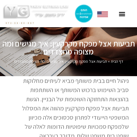
ייצוג תושבי חוץ
ייצוג בהסכמי מכר
חוק הגנת הדייר
פרסומים בתקשורת
ליטיגציה בתחום המקרקעין
072-33-80-837
תביעות אצל מפקח מקרקעין: איך מגישים ומה
מצופה מהצדדים
דף הבית
»
תביעות אצל מפקח מקרקעין: איך מגישים ומה מצופה מהצדדים
ניהול חיים בבית משותף מביא לעיתים מחלוקות
סביב השימוש ברכוש המשותף או השתתפות
בהוצאות התחזוקה השוטפות של הבניין. הגשת
תביעות אצל מפקח מקרקעין מהווה את המסלול
המשפטי הייעודי לפתרון סכסוכים אלה מכיוון
שלמפקח סמכויות שיפוטיות הדומות לאלה של
שופט בית משפט שלום. מדובר בערכאה