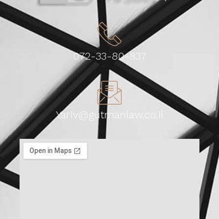
072-33-80-837
Yariv@gutmanlaw.co.il