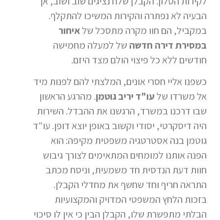
לקירות הסלון. הקבלן שלח נציגים שוב ושוב, אך
הבעיה לא נפתרה והקירות המשיכו להתקלף.
במקביל, הם חוו מקרה מתסכל של
איחור
במסירת דירה חדשה
של למעלה מחמישה
חודשים ללא כל פיצוי הולם מצד היזם.
כשפנו אליי חסרי אונים, המלצתי להם לפנות מיד
אל משרדו של
עו"ד יריב גוטמן
. מהרגע הראשון
שבו דרכנו במשרד, הרגשנו את ההבדל. השירות
היה דיסקרטי, יסודי וקשוב באופן יוצא דופן. עו"ד
גוטמן בנה אסטרטגיה משפטית מקיפה: הוא
הפנה אותנו למומחים המתאימים לצורך גיבוש
חוות דעת הנדסית חד משמעית, וניסח מכתב
התראה חריף וחד שחשף את מחדלי הקבלן.
בזכות הלחץ המשפטי המדויק והמקצועיות
הבלתי מתפשרת שלו, הקבלן הבין כי אין לו סיכוי