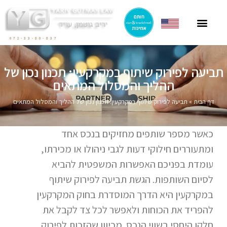
ייצוג תושבי חוץ
ייצוג בהסכמי מכר
חוק הגנת הדייר
פרסומים בתקשורת
ליטיגציה בתחום המקרקעין
072-33-80-837
תביעה לפירוק שיתוף במקרקעין: תכנון נכון של
ההליך והמסלול המתאים
דף הבית
»
תביעה לפירוק שיתוף במקרקעין: תכנון נכון של ההליך והמסלול המתאים
כאשר מספר שותפים מחזיקים בנכס אחד
ומתעוררים חילוקי דעות לגבי ניהולו או מכירתו,
עומדת בפניכם האפשרות המשפטית להביא
לסיום השותפות. הגשת תביעה לפירוק שיתוף
במקרקעין היא הדרך המוסדרת בחוק המקרקעין
להפריד את הכוחות ולאפשר לכל צד לקבל את
חלקו היחסי בשווי הנכס. מכיוון שהזכות לפירוק