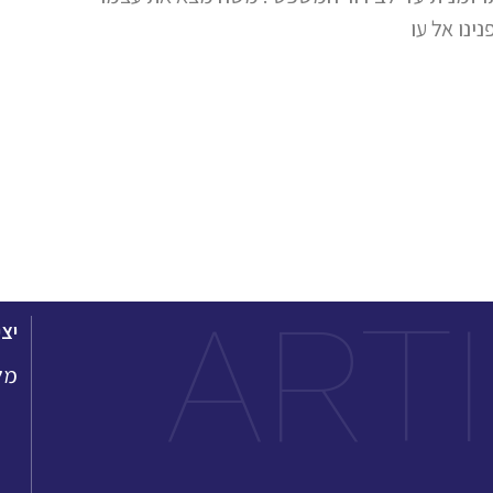
נו אל עו
ART
יצ
מל