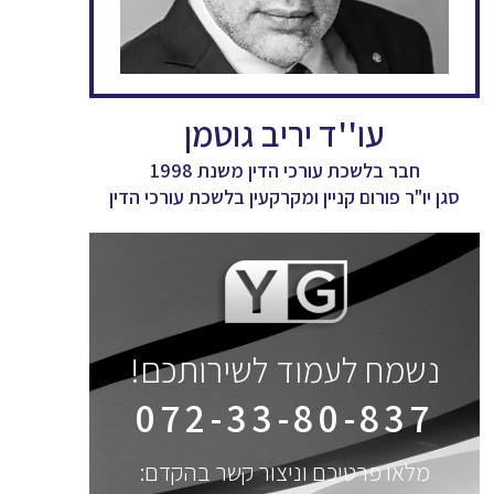
עו''ד יריב גוטמן
חבר בלשכת עורכי הדין משנת 1998
סגן יו"ר פורום קניין ומקרקעין בלשכת עורכי הדין
נשמח לעמוד לשירותכם!
072-33-80-837
מלאו פרטיכם וניצור קשר בהקדם: