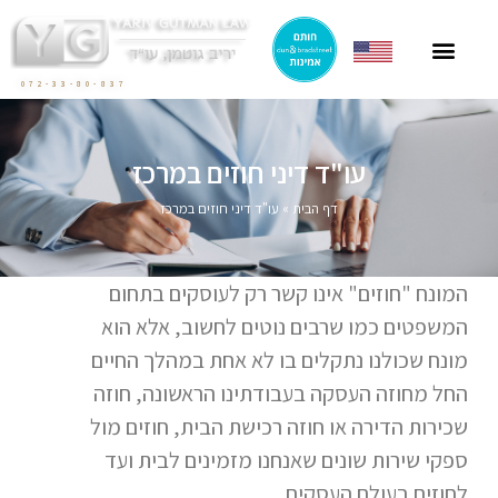
ייצוג תושבי חוץ
ייצוג בהסכמי מכר
חוק הגנת הדייר
פרסומים בתקשורת
ליטיגציה בתחום המקרקעין
072-33-80-837
עו"ד דיני חוזים במרכז
דף הבית
»
עו"ד דיני חוזים במרכז
המונח "חוזים" אינו קשר רק לעוסקים בתחום
המשפטים כמו שרבים נוטים לחשוב, אלא הוא
מונח שכולנו נתקלים בו לא אחת במהלך החיים
החל מחוזה העסקה בעבודתינו הראשונה, חוזה
שכירות הדירה או חוזה רכישת הבית, חוזים מול
ספקי שירות שונים שאנחנו מזמינים לבית ועד
לחוזים בעולם העסקים.