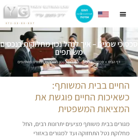
ייצוג תושבי חוץ
ייצוג בהסכמי מכר
חוק הגנת הדייר
פרסומים בתקשורת
ליטיגציה בתחום המקרקעין
072-33-80-837
סכסוכי שכנים – איך לנהל נכון מחלוקות בנכסים
משותפים
דף הבית
»
סכסוכי שכנים – איך לנהל נכון מחלוקות בנכסים משותפים
החיים בבית המשותף:
כשאיכות החיים פוגשת את
המציאות המשפטית
מגורים בבית משותף מציעים יתרונות רבים, החל
מחלוקת נטל התחזוקה ועד למגורים באזורי