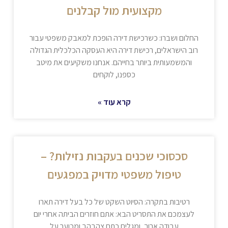
מקצועית מול קבלנים
החלום ושברו: כשרכישת דירה הופכת למאבק משפטי עבור
רוב הישראלים, רכישת דירה היא העסקה הכלכלית הגדולה
והמשמעותית ביותר בחייהם. אנחנו משקיעים את מיטב
כספנו, לוקחים
קרא עוד »
סכסוכי שכנים בעקבות נזילות? –
טיפול משפטי מדויק במפגעים
רטיבות בתקרה: הסיוט השקט של כל בעל דירה תארו
לעצמכם את התסריט הבא: אתם חוזרים הביתה אחרי יום
עבודה ארוך, ומגלים כתם צהבהב ומכוער על