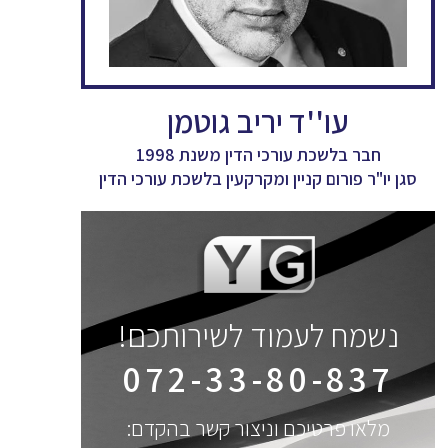
עו''ד יריב גוטמן
חבר בלשכת עורכי הדין משנת 1998
סגן יו"ר פורום קניין ומקרקעין בלשכת עורכי הדין
נשמח לעמוד לשירותכם!
072-33-80-837
מלאו פרטיכם וניצור קשר בהקדם: