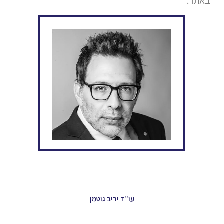
באתר.
עו''ד יריב גוטמן