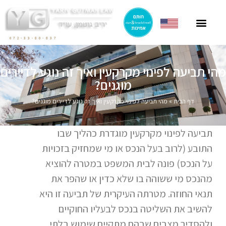
ייצוג תושבי חוץ
ייצוג בהסכמי מכר
חוק הגנת הדייר
פרסומים בתקשורת
ליטיגציה בתחום המקרקעין
072-33-80-837
מהי תביעה לפינוי מקרקעין ואיך זה נוגע לדיירים
מוגנים?
דף הבית
»
מהי תביעה לפינוי מקרקעין ואיך זה נוגע לדיירים מוגנים?
תביעה לפינוי מקרקעין מוגדרת כהליך שבו
התובע (לרוב בעל הנכס או מי שמחזיק בזכויות
על הנכס) פונה לבית המשפט במטרה להוציא
מהנכס מי ששוהה בו שלא כדין או שהפר את
תנאי החוזה. מטרתה העיקרית של תביעה זו היא
להשיב את השליטה בנכס לבעליו החוקיים
ולהסדיר מצבים שבהם מתקיים שימוש בלתי