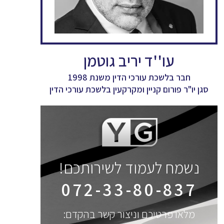
עו''ד יריב גוטמן
חבר בלשכת עורכי הדין משנת 1998
סגן יו"ר פורום קניין ומקרקעין בלשכת עורכי הדין
נשמח לעמוד לשירותכם!
072-33-80-837
מלאו פרטיכם וניצור קשר בהקדם: