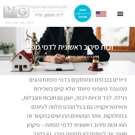
ייצוג תושבי חוץ
ייצוג בהסכמי מכר
חוק הגנת הדייר
פרסומים בתקשורת
ליטיגציה בתחום המקרקעין
072-33-80-837
זכות סירוב ראשונית לדמי מפתח
דף הבית
»
זכות סירוב ראשונית לדמי מפתח
דיירים בנכסים המוחזקים בדמי מפתח נהנים
ממעמד משפטי מיוחד שלא קיים בשכירות
רגילה. לצד זכויות רבות, ישנן גם חובות והגבלות,
והאינטראקציה עם בעל הנכס מלווה לעיתים
במחלוקות. אחד הנושאים הרגישים בהקשר זה
הוא זכות סירוב ראשונית לדמי מפתח – עיקרון
חשוב אך לעיתים לא מספיק מובן, הן בקרב