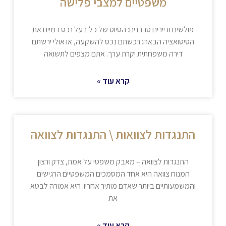
משפטיים למצבי פלישה
פולשים ודיירים סרבנים: הסיוט של כל בעל נכס דמיינו את
הסיטואציה הבאה: רכשתם נכס להשקעה, או אולי ירשתם
דירה משפחתית יקרת ערך. אתם מצפים לתשואה
קרא עוד »
התנגדות לצוואות \ התנגדות לצוואה
התנגדות לצוואה – מאבק משפטי על אמת, צדק ורצון
המנוח צוואה היא אחד המסמכים המשפטיים הרגישים
והמשמעותיים ביותר שאדם מותיר אחריו. היא אמורה לבטא
את
קרא עוד »