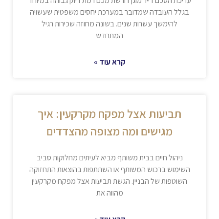
עריכת הסכם דייר מוגן דורשת מכם רמת דיוק גבוהה במיוחד
בגלל העובדה שמדובר במערכת יחסים משפטית שעשויה
להימשך עשרות שנים. בשונה מחוזה שכירות רגיל
המתחדש
קרא עוד »
תביעות אצל מפקח מקרקעין: איך
מגישים ומה מצופה מהצדדים
ניהול חיים בבית משותף מביא לעיתים מחלוקות סביב
השימוש ברכוש המשותף או השתתפות בהוצאות התחזוקה
השוטפות של הבניין. הגשת תביעות אצל מפקח מקרקעין
מהווה את