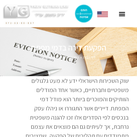
ייצוג תושבי חוץ
ייצוג בהסכמי מכר
חוק הגנת הדייר
פרסומים בתקשורת
ליטיגציה בתחום המקרקעין
072-33-80-837
הפקעת דירה בדמי מפתח
דף הבית
»
הפקעת דירה בדמי מפתח
שוק השכירות הישראלי ידע לא מעט גלגולים
משפטיים וחברתיים, כאשר אחד המודלים
הוותיקים והמוכרים ביותר הוא מודל דמי
המפתח. דיירים אשר התגוררו או ניהלו עסק
בנכסים לפי הסדרים אלו זכו להגנה משפטית
נרחבת, אך לעיתים גם הם מוצאים את עצמם
מתמודדים עם תהליכים של הפקעה, שמציבים