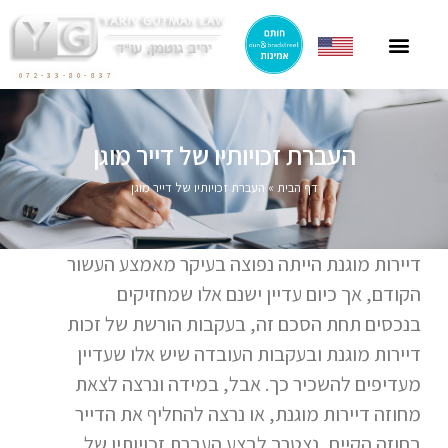
ייצוג תושבי חוץ
ייצוג בהסכמי מכר
חוק הגנת הדייר
פרסומים בתקשורת
ליטיגציה בתחום המקרקעין
072-33-80-837
העברת זכויותיו של דייר מוגן
דף הבית
»
העברת זכויותיו של דייר מוגן
דיירות מוגנת הייתה נפוצה בעיקר מאמצע העשור
הקודם, אך כיום עדיין ישנם אלו שמחזיקים
בנכסים תחת הסכם זה, בעקבות הורשת של זכות
דיירות מוגנת ובעקבות העובדה שיש אלו שעדיין
מעדיפים להשכיר כך. אבל, במידה ונרצה לצאת
מחוזה דיירות מוגנת, או נרצה להחליף את הדייר
בחוזה הקיים, נצטרך לבצע העברת זכויותיו של