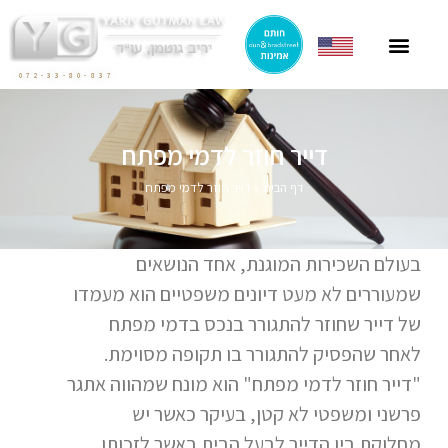
ייצוג תושבי חוץ
ייצוג בהסכמי מכר
חוק הגנת הדייר
פרסומים בתקשורת
ליטיגציה בתחום המקרקעין
072-33-80-837
דייר חוזר לדמי מפתח
דף הבית
»
דייר חוזר לדמי מפתח
בעולם השכירות המוגנת, אחד הנושאים
שמעוררים לא מעט דיונים משפטיים הוא מעמדו
של דייר שחוזר להתגורר בנכס בדמי מפתח
לאחר שהפסיק להתגורר בו תקופה מסוימת.
"דייר חוזר לדמי מפתח" הוא מונח שמהווה אתגר
פרשני ומשפטי לא קטן, בעיקר כאשר יש
מחלוקת בין הדייר לבעל הבית באשר לזכותו