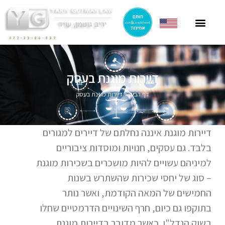
ייצוג תושבי חוץ
ייצוג בהסכמי מכר
חוק הגנת הדייר
פרסומים בתקשורת
ליטיגציה בתחום המקרקעין
072-33-80-837
דיירות מוגנת בעסק
דף הבית
»
דיירות מוגנת בעסק
דיירות מוגנת איננה נחלתם של דיירים למגורים
בלבד. גם עסקים, חנויות ומוסדות ציבוריים
למיניהם עשויים להיות מושכרים בשכירות מוגנת
– סוג של יחסי שכירות שהשתרש בשנות
החמישים של המאה הקודמת, ואשר נותר
בתוקפו גם כיום, חרף השינויים הדרמטיים שחלו
בשוק הנדל"ן. כאשר מדובר בדיירות מוגנת