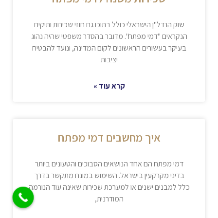
שוק הנדל"ן הישראלי כולל בתוכו גם חוזי שכירות ותיקים
הנקראים "דמי מפתח". מדובר בהסדר משפטי שהיה נהוג
בעיקר בעשורים הראשונים לקום המדינה, ונועד להבטיח
יציבות
קרא עוד »
איך מחשבים דמי מפתח
דמי מפתח הם אחד הנושאים הסבוכים והטעונים ביותר
בדיני מקרקעין בישראל. השימוש במונח מתקשר בדרך
כלל למבנים ישנים או למערכת שכירות שאינה עוד הנורמה
המודרנית,