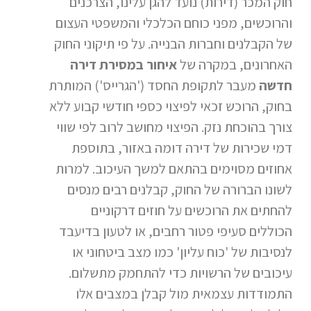
חוק המכר (דירות) נועד להגן עלינו, הצרכנים
והרוכשים, מפני כוחם הכלכלי והמשפטי העצום
של הקבלנים וחברות הבנייה. על פי תיקוני החוק
האחרונים, במקרה של
איחור במסירת דירה
חדשה
מעבר לתקופת החסד ('הגרייס') המותרת
בחוק, הרוכש זכאי לפיצוי כספי חודשי קבוע ללא
צורך בהוכחת נזק. הפיצוי מחושב לרוב לפי שווי
דמי שכירות של דירה דומה באזור, בתוספת
אחוזים מסוימים בהתאם למשך העיכוב. למרות
לשונו הברורה של החוק, קבלנים רבים מנסים
להחתים את הרוכשים על חוזים דרקוניים
הכוללים סעיפי פטור רחבים, או לטעון בדיעבד
לנסיבות של 'כוח עליון' כמו מצב ביטחוני או
עיכובים של הרשויות כדי להתחמק מתשלום.
התמודדות עצמאית מול קבלן במצבים אלו