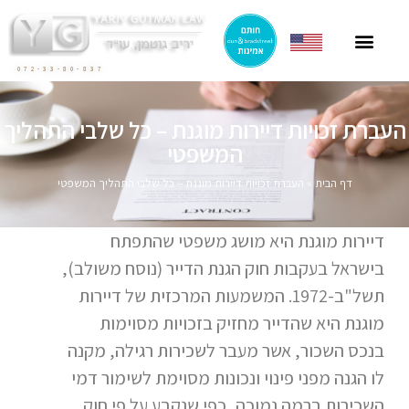
ייצוג תושבי חוץ
ייצוג בהסכמי מכר
חוק הגנת הדייר
פרסומים בתקשורת
ליטיגציה בתחום המקרקעין
072-33-80-837
העברת זכויות דיירות מוגנת – כל שלבי התהליך
המשפטי
דף הבית
»
העברת זכויות דיירות מוגנת – כל שלבי התהליך המשפטי
דיירות מוגנת היא מושג משפטי שהתפתח
בישראל בעקבות חוק הגנת הדייר (נוסח משולב),
תשל"ב-1972. המשמעות המרכזית של דיירות
מוגנת היא שהדייר מחזיק בזכויות מסוימות
בנכס השכור, אשר מעבר לשכירות רגילה, מקנה
לו הגנה מפני פינוי ונכונות מסוימת לשימור דמי
השכירות ברמה נמוכה, כפי שנקבע על פי חוק.