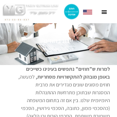
ייצוג תושבי חוץ
ייצוג בהסכמי מכר
חוק הגנת הדייר
פרסומים בתקשורת
ליטיגציה בתחום המקרקעין
072-33-80-837
ייצוג בחוזים
דף הבית
»
ייצוג בחוזים
למרות ש"חוזים" נתפשים בעינינו כשייכים
באופן מובהק להתקשרויות מסחריות,
למעשה,
חוזים מסוגים שונים מגדירים את מרבית
המסגרות שבתוכן מתרחשת ההתנהלות
היומיומית שלנו. בין אם זה בתחום המשפחה
(כהסכמי ממון, כתובה, הסכמי גירושין, הסכמי
משמורת משותפת, הסכמי הורות וכן הלאה),