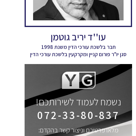
עו''ד יריב גוטמן
חבר בלשכת עורכי הדין משנת 1998
סגן יו"ר פורום קניין ומקרקעין בלשכת עורכי הדין
נשמח לעמוד לשירותכם!
072-33-80-837
מלאו פרטיכם וניצור קשר בהקדם: